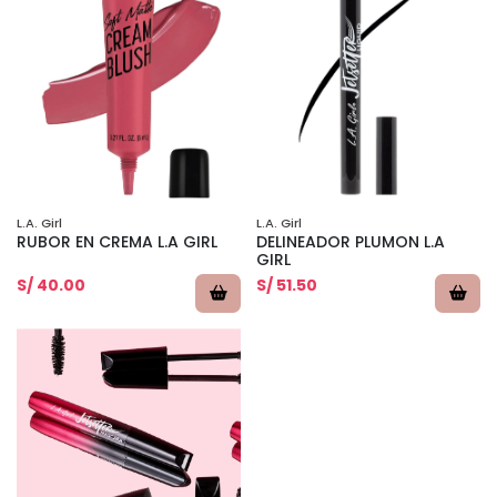
L.A. Girl
L.A. Girl
RUBOR EN CREMA L.A GIRL
DELINEADOR PLUMON L.A
GIRL
S/ 40.00
S/ 51.50