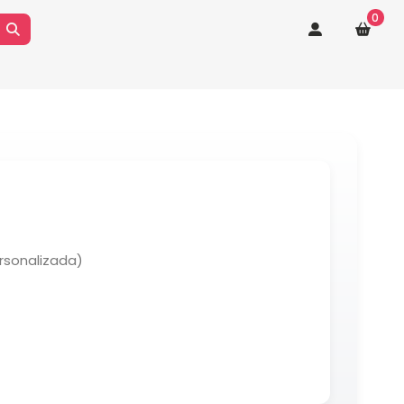
0
rsonalizada)