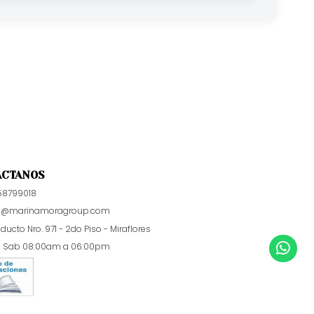
ÁCTANOS
58799018
p@marinamoragroup.com
educto Nro. 971 - 2do Piso - Miraflores
a Sab 08:00am a 06:00pm