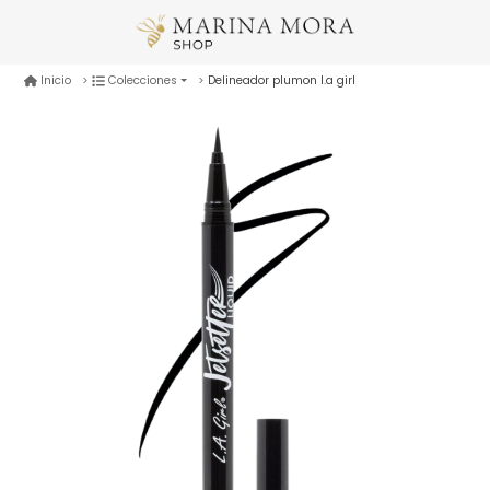
Delineador plumon l.a girl
Inicio
Colecciones