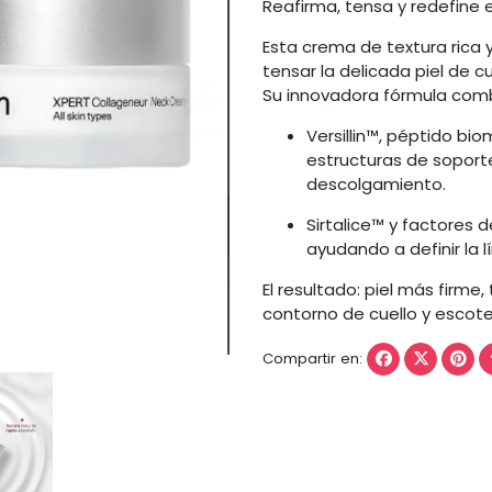
Reafirma, tensa y redefine 
Esta crema de textura rica 
tensar la delicada piel de c
Su innovadora fórmula comb
Versillin™, péptido bi
estructuras de soporte
descolgamiento.
Sirtalice™ y factores 
ayudando a definir la 
El resultado: piel más firme
contorno de cuello y escote
Compartir en: