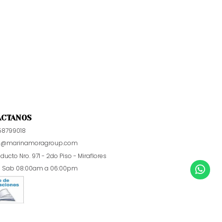
ÁCTANOS
58799018
p@marinamoragroup.com
educto Nro. 971 - 2do Piso - Miraflores
a Sab 08:00am a 06:00pm