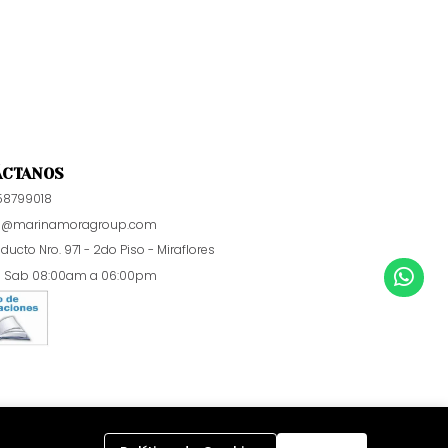
ÁCTANOS
58799018
p@marinamoragroup.com
educto Nro. 971 - 2do Piso - Miraflores
a Sab 08:00am a 06:00pm