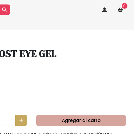
0
OST EYE GEL
Agregar al carro
 y a rejuvenecer la mirada, gracias a su acción pro